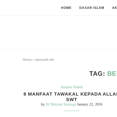
HOME
DASAR ISLAM
A
Home
»
berserah diri
TAG:
BE
Amalan Shaleh
8 MANFAAT TAWAKAL KEPADA ALLA
SWT
by
Hj Mulyani Surmaja
January 22, 2016