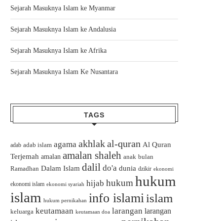
Sejarah Masuknya Islam ke Myanmar
Sejarah Masuknya Islam ke Andalusia
Sejarah Masuknya Islam ke Afrika
Sejarah Masuknya Islam Ke Nusantara
TAGS
akhlak
al-quran
agama
Al Quran
adab islam
adab
amalan shaleh
Terjemah
amalan
bulan
anak
dalil
do'a
Dalam Islam
dunia
Ramadhan
dzikir
ekonomi
hukum
hukum
hijab
ekonomi islam
ekonomi syariah
islam
info islami
islam
hukum pernikahan
keutamaan
larangan
larangan
keluarga
keutamaan doa