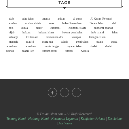
TAGS
adab
adab islam
agama
akhlak
al-quran
Al Quran Terjemah
amalan
amalan shaleh
anak
bulan Ramadhan
Dalam Islam
dalil
do'a
dunia
dzikir
ekonomi
ekonomi islam
ekonomi syariah
hijab
hukum
hukum islam
hukum pernikahan
info islami
islam
keluarga
keutamaan
keutamaan doa
larangan
larangan islam
manusia
masjid
orang tua
pahala
pernikahan
puasa
puasa
ramadhan
ramadhan
rumah tangga
sejarah islam
shalat
shalat
sunnah
suami istri
sunnah rasul
tutorial
wanita
© Dalamislam.com - All Right Reserved.
Tentang Kami
|
Hubungi Kami
|
Ketentuan Layanan
|
Kebijakan Privasi
|
Disclaimer
|
Adchoices