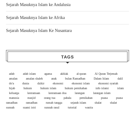
Sejarah Masuknya Islam ke Andalusia
Sejarah Masuknya Islam ke Afrika
Sejarah Masuknya Islam Ke Nusantara
TAGS
adab
adab islam
agama
akhlak
al-quran
Al Quran Terjemah
amalan
amalan shaleh
anak
bulan Ramadhan
Dalam Islam
dalil
do'a
dunia
dzikir
ekonomi
ekonomi islam
ekonomi syariah
hijab
hukum
hukum islam
hukum pernikahan
info islami
islam
keluarga
keutamaan
keutamaan doa
larangan
larangan islam
manusia
masjid
orang tua
pahala
pernikahan
puasa
puasa
ramadhan
ramadhan
rumah tangga
sejarah islam
shalat
shalat
sunnah
suami istri
sunnah rasul
tutorial
wanita