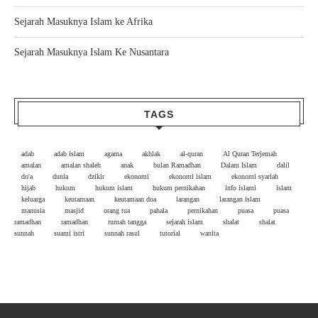
Sejarah Masuknya Islam ke Afrika
Sejarah Masuknya Islam Ke Nusantara
TAGS
adab
adab islam
agama
akhlak
al-quran
Al Quran Terjemah
amalan
amalan shaleh
anak
bulan Ramadhan
Dalam Islam
dalil
do'a
dunia
dzikir
ekonomi
ekonomi islam
ekonomi syariah
hijab
hukum
hukum islam
hukum pernikahan
info islami
islam
keluarga
keutamaan
keutamaan doa
larangan
larangan islam
manusia
masjid
orang tua
pahala
pernikahan
puasa
puasa
ramadhan
ramadhan
rumah tangga
sejarah islam
shalat
shalat
sunnah
suami istri
sunnah rasul
tutorial
wanita