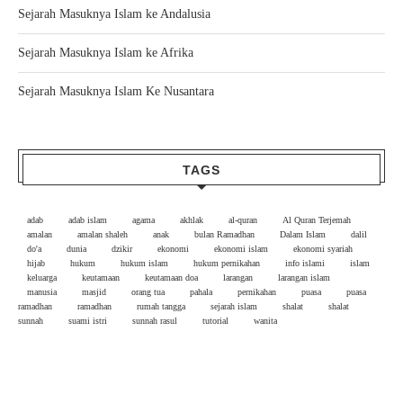
Sejarah Masuknya Islam ke Andalusia
Sejarah Masuknya Islam ke Afrika
Sejarah Masuknya Islam Ke Nusantara
TAGS
adab
adab islam
agama
akhlak
al-quran
Al Quran Terjemah
amalan
amalan shaleh
anak
bulan Ramadhan
Dalam Islam
dalil
do'a
dunia
dzikir
ekonomi
ekonomi islam
ekonomi syariah
hijab
hukum
hukum islam
hukum pernikahan
info islami
islam
keluarga
keutamaan
keutamaan doa
larangan
larangan islam
manusia
masjid
orang tua
pahala
pernikahan
puasa
puasa
ramadhan
ramadhan
rumah tangga
sejarah islam
shalat
shalat
sunnah
suami istri
sunnah rasul
tutorial
wanita