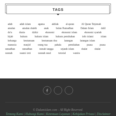
TAGS
adab
adab islam
agama
akhlak
al-quran
Al Quran Terjemah
amalan
amalan shaleh
anak
bulan Ramadhan
Dalam Islam
dalil
do'a
dunia
dzikir
ekonomi
ekonomi islam
ekonomi syariah
hijab
hukum
hukum islam
hukum pernikahan
info islami
islam
keluarga
keutamaan
keutamaan doa
larangan
larangan islam
manusia
masjid
orang tua
pahala
pernikahan
puasa
puasa
ramadhan
ramadhan
rumah tangga
sejarah islam
shalat
shalat
sunnah
suami istri
sunnah rasul
tutorial
wanita
© Dalamislam.com - All Right Reserved.
Tentang Kami
|
Hubungi Kami
|
Ketentuan Layanan
|
Kebijakan Privasi
|
Disclaimer