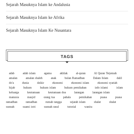
Sejarah Masuknya Islam ke Andalusia
Sejarah Masuknya Islam ke Afrika
Sejarah Masuknya Islam Ke Nusantara
TAGS
adab
adab islam
agama
akhlak
al-quran
Al Quran Terjemah
amalan
amalan shaleh
anak
bulan Ramadhan
Dalam Islam
dalil
do'a
dunia
dzikir
ekonomi
ekonomi islam
ekonomi syariah
hijab
hukum
hukum islam
hukum pernikahan
info islami
islam
keluarga
keutamaan
keutamaan doa
larangan
larangan islam
manusia
masjid
orang tua
pahala
pernikahan
puasa
puasa
ramadhan
ramadhan
rumah tangga
sejarah islam
shalat
shalat
sunnah
suami istri
sunnah rasul
tutorial
wanita