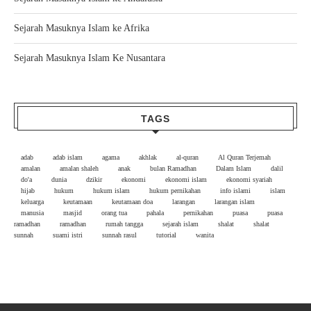
Sejarah Masuknya Islam ke Afrika
Sejarah Masuknya Islam Ke Nusantara
TAGS
adab
adab islam
agama
akhlak
al-quran
Al Quran Terjemah
amalan
amalan shaleh
anak
bulan Ramadhan
Dalam Islam
dalil
do'a
dunia
dzikir
ekonomi
ekonomi islam
ekonomi syariah
hijab
hukum
hukum islam
hukum pernikahan
info islami
islam
keluarga
keutamaan
keutamaan doa
larangan
larangan islam
manusia
masjid
orang tua
pahala
pernikahan
puasa
puasa
ramadhan
ramadhan
rumah tangga
sejarah islam
shalat
shalat
sunnah
suami istri
sunnah rasul
tutorial
wanita