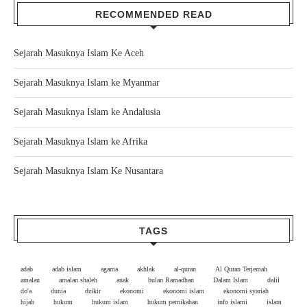
RECOMMENDED READ
Sejarah Masuknya Islam Ke Aceh
Sejarah Masuknya Islam ke Myanmar
Sejarah Masuknya Islam ke Andalusia
Sejarah Masuknya Islam ke Afrika
Sejarah Masuknya Islam Ke Nusantara
TAGS
adab
adab islam
agama
akhlak
al-quran
Al Quran Terjemah
amalan
amalan shaleh
anak
bulan Ramadhan
Dalam Islam
dalil
do'a
dunia
dzikir
ekonomi
ekonomi islam
ekonomi syariah
hijab
hukum
hukum islam
hukum pernikahan
info islami
islam