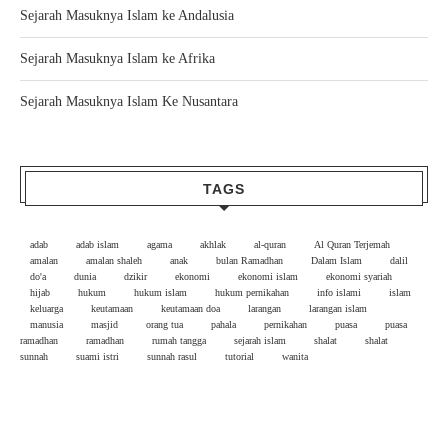
Sejarah Masuknya Islam ke Andalusia
Sejarah Masuknya Islam ke Afrika
Sejarah Masuknya Islam Ke Nusantara
TAGS
adab
adab islam
agama
akhlak
al-quran
Al Quran Terjemah
amalan
amalan shaleh
anak
bulan Ramadhan
Dalam Islam
dalil
do'a
dunia
dzikir
ekonomi
ekonomi islam
ekonomi syariah
hijab
hukum
hukum islam
hukum pernikahan
info islami
islam
keluarga
keutamaan
keutamaan doa
larangan
larangan islam
manusia
masjid
orang tua
pahala
pernikahan
puasa
puasa
ramadhan
ramadhan
rumah tangga
sejarah islam
shalat
shalat
sunnah
suami istri
sunnah rasul
tutorial
wanita