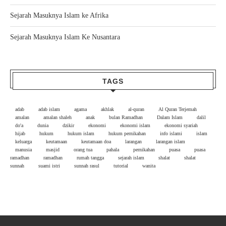
Sejarah Masuknya Islam ke Afrika
Sejarah Masuknya Islam Ke Nusantara
TAGS
adab
adab islam
agama
akhlak
al-quran
Al Quran Terjemah
amalan
amalan shaleh
anak
bulan Ramadhan
Dalam Islam
dalil
do'a
dunia
dzikir
ekonomi
ekonomi islam
ekonomi syariah
hijab
hukum
hukum islam
hukum pernikahan
info islami
islam
keluarga
keutamaan
keutamaan doa
larangan
larangan islam
manusia
masjid
orang tua
pahala
pernikahan
puasa
puasa
ramadhan
ramadhan
rumah tangga
sejarah islam
shalat
shalat
sunnah
suami istri
sunnah rasul
tutorial
wanita