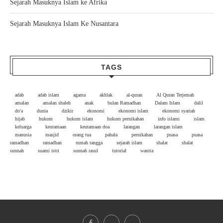
Sejarah Masuknya Islam ke Afrika
Sejarah Masuknya Islam Ke Nusantara
TAGS
adab
adab islam
agama
akhlak
al-quran
Al Quran Terjemah
amalan
amalan shaleh
anak
bulan Ramadhan
Dalam Islam
dalil
do'a
dunia
dzikir
ekonomi
ekonomi islam
ekonomi syariah
hijab
hukum
hukum islam
hukum pernikahan
info islami
islam
keluarga
keutamaan
keutamaan doa
larangan
larangan islam
manusia
masjid
orang tua
pahala
pernikahan
puasa
puasa
ramadhan
ramadhan
rumah tangga
sejarah islam
shalat
shalat
sunnah
suami istri
sunnah rasul
tutorial
wanita