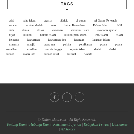
TAGS
adab
adab islam
agama
akhlak
al-quran
Al Quran Terjemah
amalan
amalan shaleh
anak
bulan Ramadhan
Dalam Islam
dalil
do'a
dunia
dzikir
ekonomi
ekonomi islam
ekonomi syariah
hijab
hukum
hukum islam
hukum pernikahan
info islami
islam
keluarga
keutamaan
keutamaan doa
larangan
larangan islam
manusia
masjid
orang tua
pahala
pernikahan
puasa
puasa
ramadhan
ramadhan
rumah tangga
sejarah islam
shalat
shalat
sunnah
suami istri
sunnah rasul
tutorial
wanita
© Dalamislam.com - All Right Reserved.
Tentang Kami
|
Hubungi Kami
|
Ketentuan Layanan
|
Kebijakan Privasi
|
Disclaimer
|
Adchoices