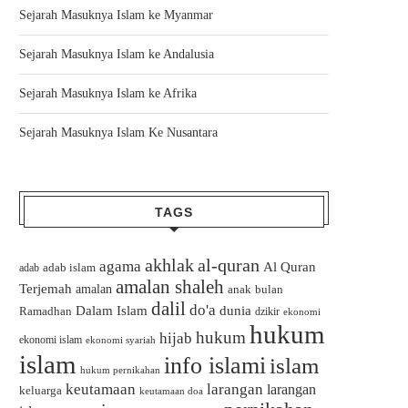
Sejarah Masuknya Islam ke Myanmar
Sejarah Masuknya Islam ke Andalusia
Sejarah Masuknya Islam ke Afrika
Sejarah Masuknya Islam Ke Nusantara
TAGS
akhlak
al-quran
agama
Al Quran
adab islam
adab
amalan shaleh
Terjemah
amalan
bulan
anak
dalil
do'a
Dalam Islam
dunia
Ramadhan
dzikir
ekonomi
hukum
hukum
hijab
ekonomi islam
ekonomi syariah
islam
info islami
islam
hukum pernikahan
keutamaan
larangan
larangan
keluarga
keutamaan doa