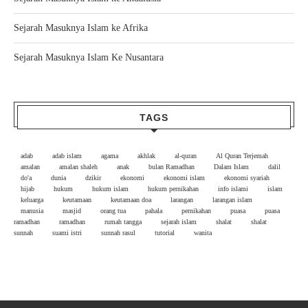
Sejarah Masuknya Islam ke Afrika
Sejarah Masuknya Islam Ke Nusantara
TAGS
adab
adab islam
agama
akhlak
al-quran
Al Quran Terjemah
amalan
amalan shaleh
anak
bulan Ramadhan
Dalam Islam
dalil
do'a
dunia
dzikir
ekonomi
ekonomi islam
ekonomi syariah
hijab
hukum
hukum islam
hukum pernikahan
info islami
islam
keluarga
keutamaan
keutamaan doa
larangan
larangan islam
manusia
masjid
orang tua
pahala
pernikahan
puasa
puasa
ramadhan
ramadhan
rumah tangga
sejarah islam
shalat
shalat
sunnah
suami istri
sunnah rasul
tutorial
wanita