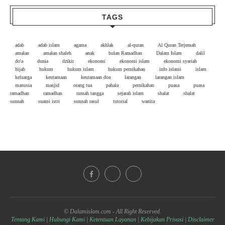
TAGS
adab
adab islam
agama
akhlak
al-quran
Al Quran Terjemah
amalan
amalan shaleh
anak
bulan Ramadhan
Dalam Islam
dalil
do'a
dunia
dzikir
ekonomi
ekonomi islam
ekonomi syariah
hijab
hukum
hukum islam
hukum pernikahan
info islami
islam
keluarga
keutamaan
keutamaan doa
larangan
larangan islam
manusia
masjid
orang tua
pahala
pernikahan
puasa
puasa
ramadhan
ramadhan
rumah tangga
sejarah islam
shalat
shalat
sunnah
suami istri
sunnah rasul
tutorial
wanita
© Dalamislam.com - All Right Reserved.
Tentang Kami
|
Hubungi Kami
|
Ketentuan Layanan
|
Kebijakan Privasi
|
Disclaimer