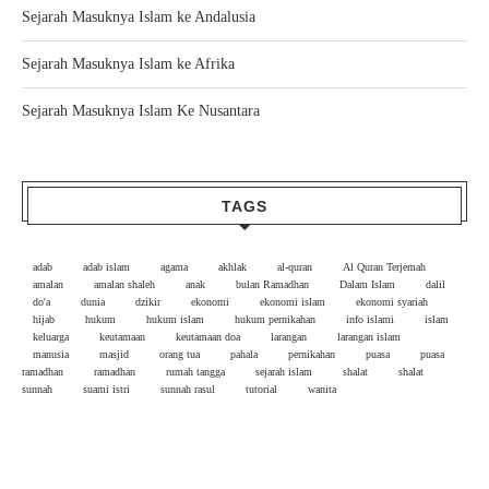
Sejarah Masuknya Islam ke Andalusia
Sejarah Masuknya Islam ke Afrika
Sejarah Masuknya Islam Ke Nusantara
TAGS
adab
adab islam
agama
akhlak
al-quran
Al Quran Terjemah
amalan
amalan shaleh
anak
bulan Ramadhan
Dalam Islam
dalil
do'a
dunia
dzikir
ekonomi
ekonomi islam
ekonomi syariah
hijab
hukum
hukum islam
hukum pernikahan
info islami
islam
keluarga
keutamaan
keutamaan doa
larangan
larangan islam
manusia
masjid
orang tua
pahala
pernikahan
puasa
puasa
ramadhan
ramadhan
rumah tangga
sejarah islam
shalat
shalat
sunnah
suami istri
sunnah rasul
tutorial
wanita