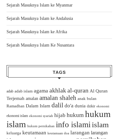
Sejarah Masuknya Islam ke Myanmar
Sejarah Masuknya Islam ke Andalusia
Sejarah Masuknya Islam ke Afrika
Sejarah Masuknya Islam Ke Nusantara
TAGS
akhlak
al-quran
agama
Al Quran
adab islam
adab
amalan shaleh
Terjemah
amalan
bulan
anak
dalil
do'a
Dalam Islam
dunia
Ramadhan
dzikir
ekonomi
hukum
hukum
hijab
ekonomi islam
ekonomi syariah
islam
info islami
islam
hukum pernikahan
keutamaan
larangan
larangan
keluarga
keutamaan doa