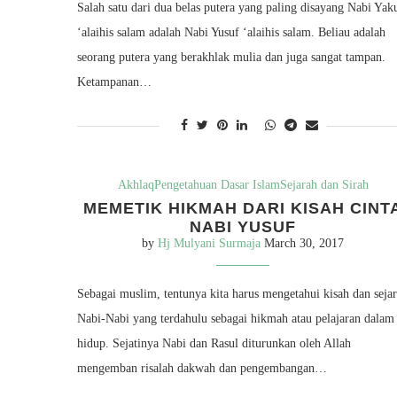
Salah satu dari dua belas putera yang paling disayang Nabi Yak
‘alaihis salam adalah Nabi Yusuf ‘alaihis salam. Beliau adalah
seorang putera yang berakhlak mulia dan juga sangat tampan.
Ketampanan…
Akhlaq
Pengetahuan Dasar Islam
Sejarah dan Sirah
MEMETIK HIKMAH DARI KISAH CINT
NABI YUSUF
by
Hj Mulyani Surmaja
March 30, 2017
Sebagai muslim, tentunya kita harus mengetahui kisah dan seja
Nabi-Nabi yang terdahulu sebagai hikmah atau pelajaran dalam
hidup. Sejatinya Nabi dan Rasul diturunkan oleh Allah
mengemban risalah dakwah dan pengembangan…