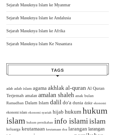
Sejarah Masuknya Islam ke Myanmar
Sejarah Masuknya Islam ke Andalusia
Sejarah Masuknya Islam ke Afrika
Sejarah Masuknya Islam Ke Nusantara
TAGS
akhlak
al-quran
agama
Al Quran
adab islam
adab
amalan shaleh
Terjemah
amalan
bulan
anak
dalil
do'a
Dalam Islam
dunia
Ramadhan
dzikir
ekonomi
hukum
hukum
hijab
ekonomi islam
ekonomi syariah
islam
info islami
islam
hukum pernikahan
keutamaan
larangan
larangan
keluarga
keutamaan doa