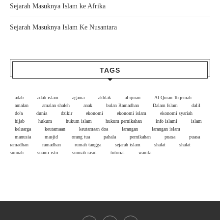
Sejarah Masuknya Islam ke Afrika
Sejarah Masuknya Islam Ke Nusantara
TAGS
adab
adab islam
agama
akhlak
al-quran
Al Quran Terjemah
amalan
amalan shaleh
anak
bulan Ramadhan
Dalam Islam
dalil
do'a
dunia
dzikir
ekonomi
ekonomi islam
ekonomi syariah
hijab
hukum
hukum islam
hukum pernikahan
info islami
islam
keluarga
keutamaan
keutamaan doa
larangan
larangan islam
manusia
masjid
orang tua
pahala
pernikahan
puasa
puasa
ramadhan
ramadhan
rumah tangga
sejarah islam
shalat
shalat
sunnah
suami istri
sunnah rasul
tutorial
wanita