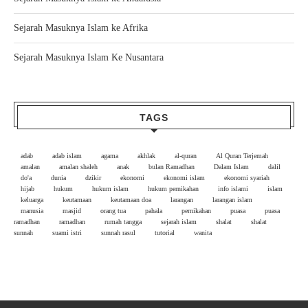
Sejarah Masuknya Islam ke Afrika
Sejarah Masuknya Islam Ke Nusantara
TAGS
adab
adab islam
agama
akhlak
al-quran
Al Quran Terjemah
amalan
amalan shaleh
anak
bulan Ramadhan
Dalam Islam
dalil
do'a
dunia
dzikir
ekonomi
ekonomi islam
ekonomi syariah
hijab
hukum
hukum islam
hukum pernikahan
info islami
islam
keluarga
keutamaan
keutamaan doa
larangan
larangan islam
manusia
masjid
orang tua
pahala
pernikahan
puasa
puasa
ramadhan
ramadhan
rumah tangga
sejarah islam
shalat
shalat
sunnah
suami istri
sunnah rasul
tutorial
wanita