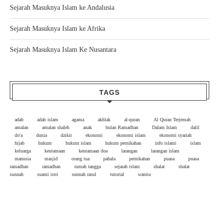
Sejarah Masuknya Islam ke Andalusia
Sejarah Masuknya Islam ke Afrika
Sejarah Masuknya Islam Ke Nusantara
TAGS
adab
adab islam
agama
akhlak
al-quran
Al Quran Terjemah
amalan
amalan shaleh
anak
bulan Ramadhan
Dalam Islam
dalil
do'a
dunia
dzikir
ekonomi
ekonomi islam
ekonomi syariah
hijab
hukum
hukum islam
hukum pernikahan
info islami
islam
keluarga
keutamaan
keutamaan doa
larangan
larangan islam
manusia
masjid
orang tua
pahala
pernikahan
puasa
puasa
ramadhan
ramadhan
rumah tangga
sejarah islam
shalat
shalat
sunnah
suami istri
sunnah rasul
tutorial
wanita