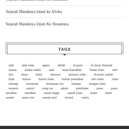
Sejarah Masuknya Islam ke Afrika
Sejarah Masuknya Islam Ke Nusantara
TAGS
adab
adab islam
agama
akhlak
al-quran
Al Quran Terjemah
amalan
amalan shaleh
anak
bulan Ramadhan
Dalam Islam
dalil
do'a
dunia
dzikir
ekonomi
ekonomi islam
ekonomi syariah
hijab
hukum
hukum islam
hukum pernikahan
info islami
islam
keluarga
keutamaan
keutamaan doa
larangan
larangan islam
manusia
masjid
orang tua
pahala
pernikahan
puasa
puasa
ramadhan
ramadhan
rumah tangga
sejarah islam
shalat
shalat
sunnah
suami istri
sunnah rasul
tutorial
wanita