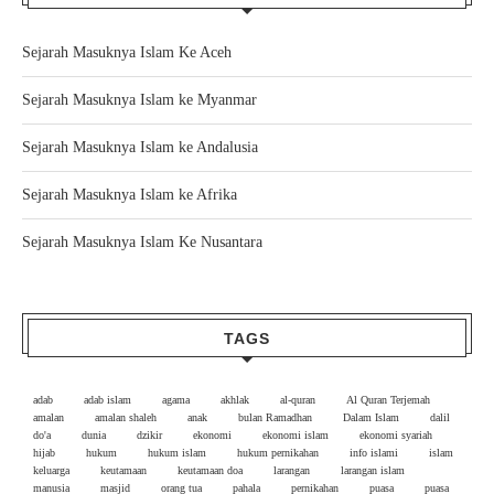
Sejarah Masuknya Islam Ke Aceh
Sejarah Masuknya Islam ke Myanmar
Sejarah Masuknya Islam ke Andalusia
Sejarah Masuknya Islam ke Afrika
Sejarah Masuknya Islam Ke Nusantara
TAGS
adab
adab islam
agama
akhlak
al-quran
Al Quran Terjemah
amalan
amalan shaleh
anak
bulan Ramadhan
Dalam Islam
dalil
do'a
dunia
dzikir
ekonomi
ekonomi islam
ekonomi syariah
hijab
hukum
hukum islam
hukum pernikahan
info islami
islam
keluarga
keutamaan
keutamaan doa
larangan
larangan islam
manusia
masjid
orang tua
pahala
pernikahan
puasa
puasa