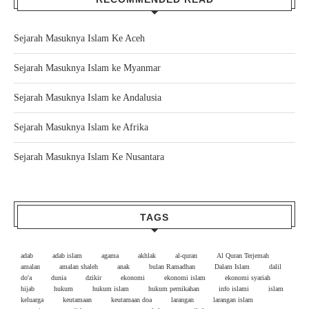
Sejarah Masuknya Islam Ke Aceh
Sejarah Masuknya Islam ke Myanmar
Sejarah Masuknya Islam ke Andalusia
Sejarah Masuknya Islam ke Afrika
Sejarah Masuknya Islam Ke Nusantara
TAGS
adab
adab islam
agama
akhlak
al-quran
Al Quran Terjemah
amalan
amalan shaleh
anak
bulan Ramadhan
Dalam Islam
dalil
do'a
dunia
dzikir
ekonomi
ekonomi islam
ekonomi syariah
hijab
hukum
hukum islam
hukum pernikahan
info islami
islam
keluarga
keutamaan
keutamaan doa
larangan
larangan islam