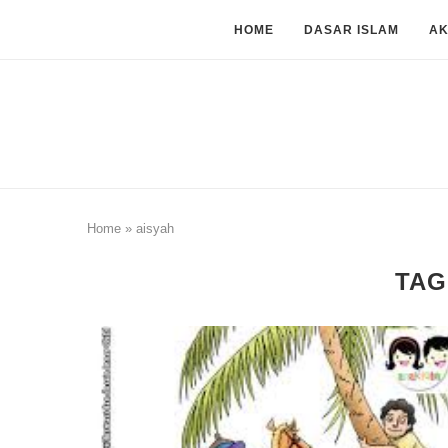
HOME
DASAR ISLAM
A
Home
»
aisyah
TAG