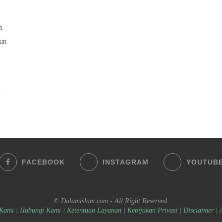
h
kat
FACEBOOK
INSTAGRAM
YOUTUB
© Dalamislam.com - All Right Reserved.
 Kami
|
Hubungi Kami
|
Ketentuan Layanan
|
Kebijakan Privasi
|
Disclaimer
|