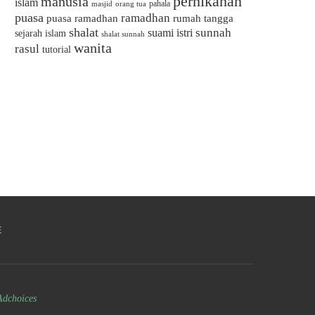
pernikahan
manusia
islam
pahala
masjid
orang tua
puasa
ramadhan
puasa ramadhan
rumah tangga
shalat
sunnah
suami istri
sejarah islam
shalat sunnah
wanita
rasul
tutorial
E
Adchoices