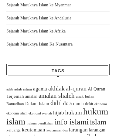
Sejarah Masuknya Islam ke Myanmar
Sejarah Masuknya Islam ke Andalusia
Sejarah Masuknya Islam ke Afrika
Sejarah Masuknya Islam Ke Nusantara
TAGS
akhlak
al-quran
agama
Al Quran
adab islam
adab
amalan shaleh
Terjemah
amalan
bulan
anak
dalil
do'a
Dalam Islam
dunia
Ramadhan
dzikir
ekonomi
hukum
hukum
hijab
ekonomi islam
ekonomi syariah
islam
info islami
islam
hukum pernikahan
keutamaan
larangan
larangan
keluarga
keutamaan doa