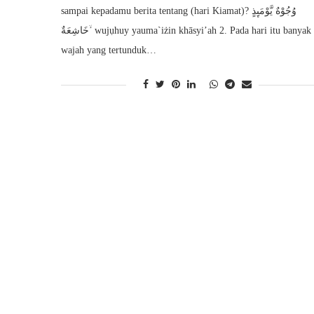
sampai kepadamu berita tentang (hari Kiamat)? وُجُوْهٌ يَّوْمَىِٕذٍ
خَاشِعَةٌ ۙ wujụhuy yauma`iżin khāsyi’ah 2. Pada hari itu banyak
wajah yang tertunduk…