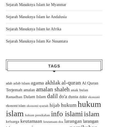
Sejarah Masuknya Islam ke Myanmar
Sejarah Masuknya Islam ke Andalusia
Sejarah Masuknya Islam ke Afrika
Sejarah Masuknya Islam Ke Nusantara
TAGS
akhlak
al-quran
agama
Al Quran
adab islam
adab
amalan shaleh
Terjemah
amalan
bulan
anak
dalil
do'a
Dalam Islam
dunia
Ramadhan
dzikir
ekonomi
hukum
hukum
hijab
ekonomi islam
ekonomi syariah
islam
info islami
islam
hukum pernikahan
keutamaan
larangan
larangan
keluarga
keutamaan doa