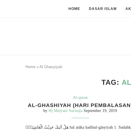
HOME
DASAR ISLAM
A
Home
»
Al Ghasyiyah
TAG:
AL
Al-quran
AL-GHASHIYAH (HARI PEMBALASAN
by
Hj Mulyani Surmaja
September 19, 2019
هَلْ اَتٰىكَ حَدِيْثُ الْغَاشِيَةِۗ hal atāka ḥadīṡul-gāsyiyah 1. Sudahkah