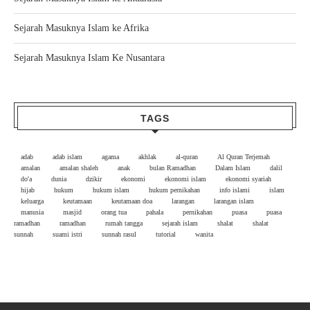
Sejarah Masuknya Islam ke Afrika
Sejarah Masuknya Islam Ke Nusantara
TAGS
adab
adab islam
agama
akhlak
al-quran
Al Quran Terjemah
amalan
amalan shaleh
anak
bulan Ramadhan
Dalam Islam
dalil
do'a
dunia
dzikir
ekonomi
ekonomi islam
ekonomi syariah
hijab
hukum
hukum islam
hukum pernikahan
info islami
islam
keluarga
keutamaan
keutamaan doa
larangan
larangan islam
manusia
masjid
orang tua
pahala
pernikahan
puasa
puasa
ramadhan
ramadhan
rumah tangga
sejarah islam
shalat
shalat
sunnah
suami istri
sunnah rasul
tutorial
wanita