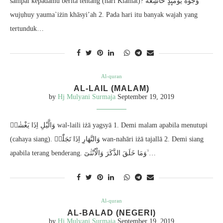
sampai kepadamu berita tentang (hari Kiamat)? وُجُوْهٌ يَّوْمَىِٕذٍ خَاشِعَةٌ ۙ
wujụhuy yauma`iżin khāsyi’ah 2. Pada hari itu banyak wajah yang
tertunduk…
Al-quran
AL-LAIL (MALAM)
by
Hj Mulyani Surmaja
September 19, 2019
وَالَّيْلِ اِذَا يَغْشٰىۙ wal-laili iżā yagsyā 1. Demi malam apabila menutupi
(cahaya siang). وَالنَّهَارِ اِذَا تَجَلّٰىۙ wan-nahāri iżā tajallā 2. Demi siang
apabila terang benderang. وَمَا خَلَقَ الذَّكَرَ وَالْاُنْثٰىٓ ۙ…
Al-quran
AL-BALAD (NEGERI)
by
Hj Mulyani Surmaja
September 19, 2019