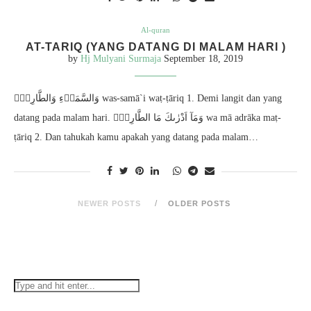
Al-quran
AT-TARIQ (YANG DATANG DI MALAM HARI )
by
Hj Mulyani Surmaja
September 18, 2019
وَالسَّمَاۤءِ وَالطَّارِقِۙ was-samā`i waṭ-ṭāriq 1. Demi langit dan yang
datang pada malam hari. وَمَآ اَدْرٰىكَ مَا الطَّارِقُۙ wa mā adrāka maṭ-
ṭāriq 2. Dan tahukah kamu apakah yang datang pada malam…
NEWER POSTS
OLDER POSTS