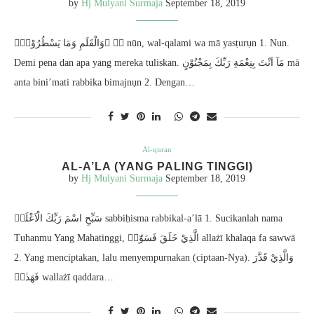
by
Hj Mulyani Surmaja
September 18, 2019
نۤ ۚوَالْقَلَمِ وَمَا يَسْطُرُوْنَۙ nūn, wal-qalami wa mā yasṭurụn 1. Nun.
Demi pena dan apa yang mereka tuliskan. مَآ اَنْتَ بِنِعْمَةِ رَبِّكَ بِمَجْنُوْنٍ mā
anta bini’mati rabbika bimajnụn 2. Dengan…
Al-quran
AL-A’LA (YANG PALING TINGGI)
by
Hj Mulyani Surmaja
September 18, 2019
سَبِّحِ اسْمَ رَبِّكَ الْاَعْلَىۙ sabbiḥisma rabbikal-a’lā 1. Sucikanlah nama
Tuhanmu Yang Mahatinggi, الَّذِيْ خَلَقَ فَسَوّٰىۖ allażī khalaqa fa sawwā
2. Yang menciptakan, lalu menyempurnakan (ciptaan-Nya). وَالَّذِيْ قَدَّرَ
فَهَدٰىۖ wallażī qaddara…