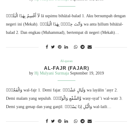
لَآ اُقْسِمُ بِهٰذَا الْبَلَدِۙ lā uqsimu bihāżal-balad 1. Aku bersumpah dengan
negeri ini (Mekah). وَاَنْتَ حِلٌّۢ بِهٰذَا الْبَلَدِۙ wa anta ḥillum bihāżal-
balad 2. Dan engkau (Muhammad), bertempat di negeri (Mekah)…
Al-quran
AL-FAJR (FAJAR)
by
Hj Mulyani Surmaja
September 19, 2019
وَالْفَجْرِۙ wal-fajr 1. Demi fajar. وَلَيَالٍ عَشْرٍۙ wa layālin ‘asyr 2.
Demi malam yang sepuluh. وَّالشَّفْعِ وَالْوَتْرِۙ wasy-syaf’i wal-watr 3.
Demi yang genap dan yang ganjil. وَالَّيْلِ اِذَا يَسْرِۚ wal-laili…