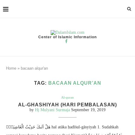
Center of Islamic Information
Home
»
bacaan alqur'an
TAG:
BACAAN ALQUR’AN
Al-quran
AL-GHASHIYAH (HARI PEMBALASAN)
by
Hj Mulyani Surmaja
September 19, 2019
هَلْ اَتٰىكَ حَدِيْثُ الْغَاشِيَةِۗ hal atāka ḥadīṡul-gāsyiyah 1. Sudahkah