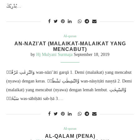
يُدْرِيْكَ…
Al-quran
AN-NAZI’AT (MALAIKAT-MALAIKAT YANG
MENCABUT)
by
Hj Mulyani Surmaja
September 18, 2019
وَالنّٰزِعٰتِ غَرْقًاۙ wan-nāzi’āti garqā 1. Demi (malaikat) yang mencabut
(nyawa) dengan keras. وَّالنّٰشِطٰتِ نَشْطًاۙ wan-nāsyiṭāti nasyṭā 2. Demi
(malaikat) yang mencabut (nyawa) dengan lemah lembut. وَّالسّٰبِحٰتِ
سَبْحًاۙ was-sābiḥāti sab-ḥā 3.…
Al-quran
AL-QALAM (PENA)