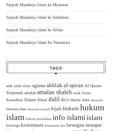
Sejarah Masuknya Islam ke Myanmar
Sejarah Masuknya Islam ke Andalusia
Sejarah Masuknya Islam ke Afrika
Sejarah Masuknya Islam Ke Nusantara
TAGS
akhlak
al-quran
agama
Al Quran
adab islam
adab
amalan shaleh
Terjemah
amalan
bulan
anak
dalil
do'a
Dalam Islam
dunia
Ramadhan
dzikir
ekonomi
hukum
hukum
hijab
ekonomi islam
ekonomi syariah
islam
info islami
islam
hukum pernikahan
keutamaan
larangan
larangan
keluarga
keutamaan doa