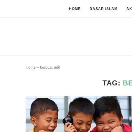
HOME
DASAR ISLAM
A
Home
»
berbuat adil
TAG:
B