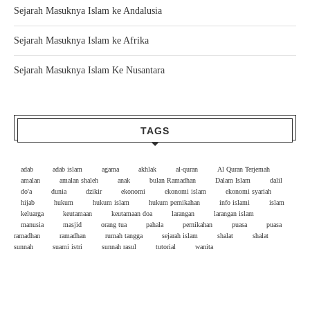
Sejarah Masuknya Islam ke Andalusia
Sejarah Masuknya Islam ke Afrika
Sejarah Masuknya Islam Ke Nusantara
TAGS
adab
adab islam
agama
akhlak
al-quran
Al Quran Terjemah
amalan
amalan shaleh
anak
bulan Ramadhan
Dalam Islam
dalil
do'a
dunia
dzikir
ekonomi
ekonomi islam
ekonomi syariah
hijab
hukum
hukum islam
hukum pernikahan
info islami
islam
keluarga
keutamaan
keutamaan doa
larangan
larangan islam
manusia
masjid
orang tua
pahala
pernikahan
puasa
puasa
ramadhan
ramadhan
rumah tangga
sejarah islam
shalat
shalat
sunnah
suami istri
sunnah rasul
tutorial
wanita