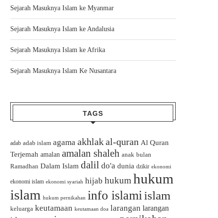
Sejarah Masuknya Islam ke Myanmar
Sejarah Masuknya Islam ke Andalusia
Sejarah Masuknya Islam ke Afrika
Sejarah Masuknya Islam Ke Nusantara
TAGS
akhlak
al-quran
agama
Al Quran
adab islam
adab
amalan shaleh
Terjemah
amalan
bulan
anak
dalil
do'a
Dalam Islam
dunia
Ramadhan
dzikir
ekonomi
hukum
hukum
hijab
ekonomi islam
ekonomi syariah
islam
info islami
islam
hukum pernikahan
keutamaan
larangan
larangan
keluarga
keutamaan doa