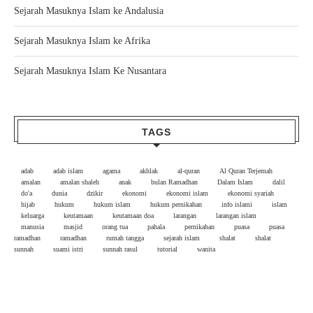
Sejarah Masuknya Islam ke Andalusia
Sejarah Masuknya Islam ke Afrika
Sejarah Masuknya Islam Ke Nusantara
TAGS
adab
adab islam
agama
akhlak
al-quran
Al Quran Terjemah
amalan
amalan shaleh
anak
bulan Ramadhan
Dalam Islam
dalil
do'a
dunia
dzikir
ekonomi
ekonomi islam
ekonomi syariah
hijab
hukum
hukum islam
hukum pernikahan
info islami
islam
keluarga
keutamaan
keutamaan doa
larangan
larangan islam
manusia
masjid
orang tua
pahala
pernikahan
puasa
puasa
ramadhan
ramadhan
rumah tangga
sejarah islam
shalat
shalat
sunnah
suami istri
sunnah rasul
tutorial
wanita