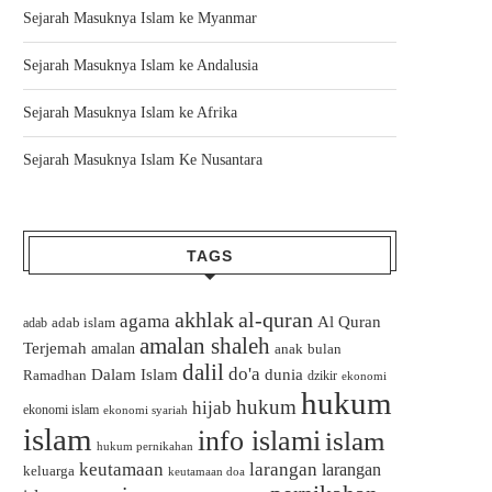
Sejarah Masuknya Islam ke Myanmar
Sejarah Masuknya Islam ke Andalusia
Sejarah Masuknya Islam ke Afrika
Sejarah Masuknya Islam Ke Nusantara
TAGS
akhlak
al-quran
agama
Al Quran
adab islam
adab
amalan shaleh
Terjemah
amalan
bulan
anak
dalil
do'a
Dalam Islam
dunia
Ramadhan
dzikir
ekonomi
hukum
hukum
hijab
ekonomi islam
ekonomi syariah
islam
info islami
islam
hukum pernikahan
keutamaan
larangan
larangan
keluarga
keutamaan doa