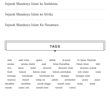
Sejarah Masuknya Islam ke Andalusia
Sejarah Masuknya Islam ke Afrika
Sejarah Masuknya Islam Ke Nusantara
TAGS
adab
adab islam
agama
akhlak
al-quran
Al Quran Terjemah
amalan
amalan shaleh
anak
bulan Ramadhan
Dalam Islam
dalil
do'a
dunia
dzikir
ekonomi
ekonomi islam
ekonomi syariah
hijab
hukum
hukum islam
hukum pernikahan
info islami
islam
keluarga
keutamaan
keutamaan doa
larangan
larangan islam
manusia
masjid
orang tua
pahala
pernikahan
puasa
puasa
ramadhan
ramadhan
rumah tangga
sejarah islam
shalat
shalat
sunnah
suami istri
sunnah rasul
tutorial
wanita