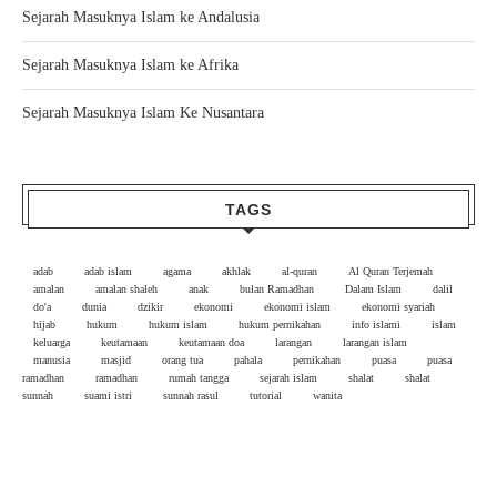
Sejarah Masuknya Islam ke Andalusia
Sejarah Masuknya Islam ke Afrika
Sejarah Masuknya Islam Ke Nusantara
TAGS
adab
adab islam
agama
akhlak
al-quran
Al Quran Terjemah
amalan
amalan shaleh
anak
bulan Ramadhan
Dalam Islam
dalil
do'a
dunia
dzikir
ekonomi
ekonomi islam
ekonomi syariah
hijab
hukum
hukum islam
hukum pernikahan
info islami
islam
keluarga
keutamaan
keutamaan doa
larangan
larangan islam
manusia
masjid
orang tua
pahala
pernikahan
puasa
puasa
ramadhan
ramadhan
rumah tangga
sejarah islam
shalat
shalat
sunnah
suami istri
sunnah rasul
tutorial
wanita