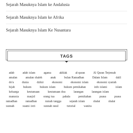
Sejarah Masuknya Islam ke Andalusia
Sejarah Masuknya Islam ke Afrika
Sejarah Masuknya Islam Ke Nusantara
TAGS
adab
adab islam
agama
akhlak
al-quran
Al Quran Terjemah
amalan
amalan shaleh
anak
bulan Ramadhan
Dalam Islam
dalil
do'a
dunia
dzikir
ekonomi
ekonomi islam
ekonomi syariah
hijab
hukum
hukum islam
hukum pernikahan
info islami
islam
keluarga
keutamaan
keutamaan doa
larangan
larangan islam
manusia
masjid
orang tua
pahala
pernikahan
puasa
puasa
ramadhan
ramadhan
rumah tangga
sejarah islam
shalat
shalat
sunnah
suami istri
sunnah rasul
tutorial
wanita