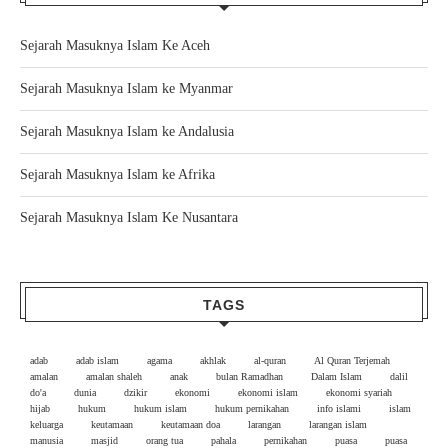
Sejarah Masuknya Islam Ke Aceh
Sejarah Masuknya Islam ke Myanmar
Sejarah Masuknya Islam ke Andalusia
Sejarah Masuknya Islam ke Afrika
Sejarah Masuknya Islam Ke Nusantara
TAGS
adab
adab islam
agama
akhlak
al-quran
Al Quran Terjemah
amalan
amalan shaleh
anak
bulan Ramadhan
Dalam Islam
dalil
do'a
dunia
dzikir
ekonomi
ekonomi islam
ekonomi syariah
hijab
hukum
hukum islam
hukum pernikahan
info islami
islam
keluarga
keutamaan
keutamaan doa
larangan
larangan islam
manusia
masjid
orang tua
pahala
pernikahan
puasa
puasa