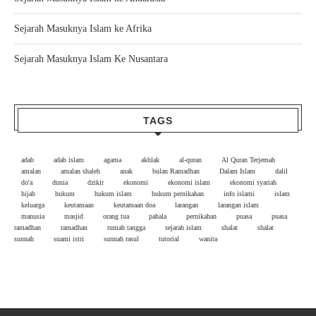
Sejarah Masuknya Islam ke Afrika
Sejarah Masuknya Islam Ke Nusantara
TAGS
adab
adab islam
agama
akhlak
al-quran
Al Quran Terjemah
amalan
amalan shaleh
anak
bulan Ramadhan
Dalam Islam
dalil
do'a
dunia
dzikir
ekonomi
ekonomi islam
ekonomi syariah
hijab
hukum
hukum islam
hukum pernikahan
info islami
islam
keluarga
keutamaan
keutamaan doa
larangan
larangan islam
manusia
masjid
orang tua
pahala
pernikahan
puasa
puasa
ramadhan
ramadhan
rumah tangga
sejarah islam
shalat
shalat
sunnah
suami istri
sunnah rasul
tutorial
wanita