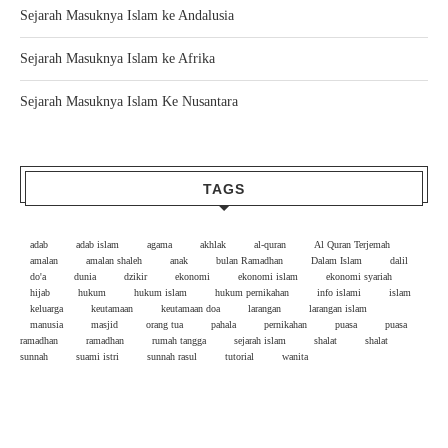
Sejarah Masuknya Islam ke Andalusia
Sejarah Masuknya Islam ke Afrika
Sejarah Masuknya Islam Ke Nusantara
TAGS
adab
adab islam
agama
akhlak
al-quran
Al Quran Terjemah
amalan
amalan shaleh
anak
bulan Ramadhan
Dalam Islam
dalil
do'a
dunia
dzikir
ekonomi
ekonomi islam
ekonomi syariah
hijab
hukum
hukum islam
hukum pernikahan
info islami
islam
keluarga
keutamaan
keutamaan doa
larangan
larangan islam
manusia
masjid
orang tua
pahala
pernikahan
puasa
puasa
ramadhan
ramadhan
rumah tangga
sejarah islam
shalat
shalat
sunnah
suami istri
sunnah rasul
tutorial
wanita