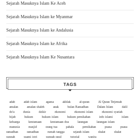
Sejarah Masuknya Islam Ke Aceh
Sejarah Masuknya Islam ke Myanmar
Sejarah Masuknya Islam ke Andalusia
Sejarah Masuknya Islam ke Afrika
Sejarah Masuknya Islam Ke Nusantara
TAGS
adab
adab islam
agama
akhlak
al-quran
Al Quran Terjemah
amalan
amalan shaleh
anak
bulan Ramadhan
Dalam Islam
dalil
do'a
dunia
dzikir
ekonomi
ekonomi islam
ekonomi syariah
hijab
hukum
hukum islam
hukum pernikahan
info islami
islam
keluarga
keutamaan
keutamaan doa
larangan
larangan islam
manusia
masjid
orang tua
pahala
pernikahan
puasa
puasa
ramadhan
ramadhan
rumah tangga
sejarah islam
shalat
shalat
sunnah
suami istri
sunnah rasul
tutorial
wanita