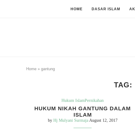
HOME
DASAR ISLAM
A
Home
»
gantung
TAG:
Hukum Islam
Pernikahan
HUKUM NIKAH GANTUNG DALAM
ISLAM
by
Hj Mulyani Surmaja
August 12, 2017