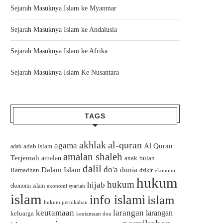
Sejarah Masuknya Islam ke Myanmar
Sejarah Masuknya Islam ke Andalusia
Sejarah Masuknya Islam ke Afrika
Sejarah Masuknya Islam Ke Nusantara
TAGS
akhlak
al-quran
agama
Al Quran
adab islam
adab
amalan shaleh
Terjemah
amalan
bulan
anak
dalil
do'a
Dalam Islam
dunia
Ramadhan
dzikir
ekonomi
hukum
hukum
hijab
ekonomi islam
ekonomi syariah
islam
info islami
islam
hukum pernikahan
keutamaan
larangan
larangan
keluarga
keutamaan doa