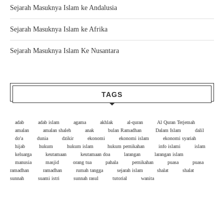
Sejarah Masuknya Islam ke Andalusia
Sejarah Masuknya Islam ke Afrika
Sejarah Masuknya Islam Ke Nusantara
TAGS
adab
adab islam
agama
akhlak
al-quran
Al Quran Terjemah
amalan
amalan shaleh
anak
bulan Ramadhan
Dalam Islam
dalil
do'a
dunia
dzikir
ekonomi
ekonomi islam
ekonomi syariah
hijab
hukum
hukum islam
hukum pernikahan
info islami
islam
keluarga
keutamaan
keutamaan doa
larangan
larangan islam
manusia
masjid
orang tua
pahala
pernikahan
puasa
puasa
ramadhan
ramadhan
rumah tangga
sejarah islam
shalat
shalat
sunnah
suami istri
sunnah rasul
tutorial
wanita