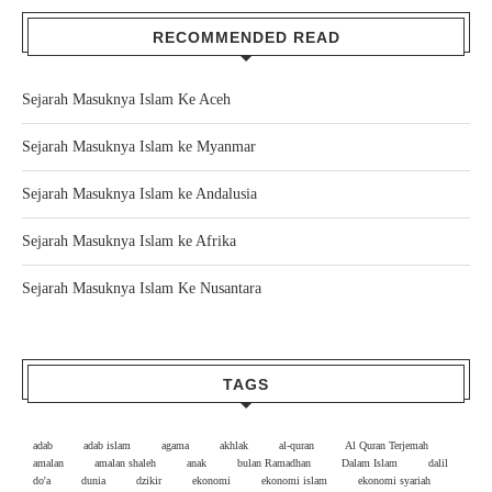
RECOMMENDED READ
Sejarah Masuknya Islam Ke Aceh
Sejarah Masuknya Islam ke Myanmar
Sejarah Masuknya Islam ke Andalusia
Sejarah Masuknya Islam ke Afrika
Sejarah Masuknya Islam Ke Nusantara
TAGS
adab
adab islam
agama
akhlak
al-quran
Al Quran Terjemah
amalan
amalan shaleh
anak
bulan Ramadhan
Dalam Islam
dalil
do'a
dunia
dzikir
ekonomi
ekonomi islam
ekonomi syariah