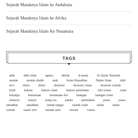
Sejarah Masuknya Islam ke Andalusia
Sejarah Masuknya Islam ke Afrika
Sejarah Masuknya Islam Ke Nusantara
TAGS
adab
adab islam
agama
akhlak
al-quran
Al Quran Terjemah
amalan
amalan shaleh
anak
bulan Ramadhan
Dalam Islam
dalil
do'a
dunia
dzikir
ekonomi
ekonomi islam
ekonomi syariah
hijab
hukum
hukum islam
hukum pernikahan
info islami
islam
keluarga
keutamaan
keutamaan doa
larangan
larangan islam
manusia
masjid
orang tua
pahala
pernikahan
puasa
puasa
ramadhan
ramadhan
rumah tangga
sejarah islam
shalat
shalat
sunnah
suami istri
sunnah rasul
tutorial
wanita