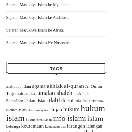
Sejarah Masuknya Islam ke Myanmar
Sejarah Masuknya Islam ke Andalusia
Sejarah Masuknya Islam ke Afrika
Sejarah Masuknya Islam Ke Nusantara
TAGS
akhlak
al-quran
agama
Al Quran
adab islam
adab
amalan shaleh
Terjemah
amalan
bulan
anak
dalil
do'a
Dalam Islam
dunia
Ramadhan
dzikir
ekonomi
hukum
hukum
hijab
ekonomi islam
ekonomi syariah
islam
info islami
islam
hukum pernikahan
keutamaan
larangan
larangan
keluarga
keutamaan doa