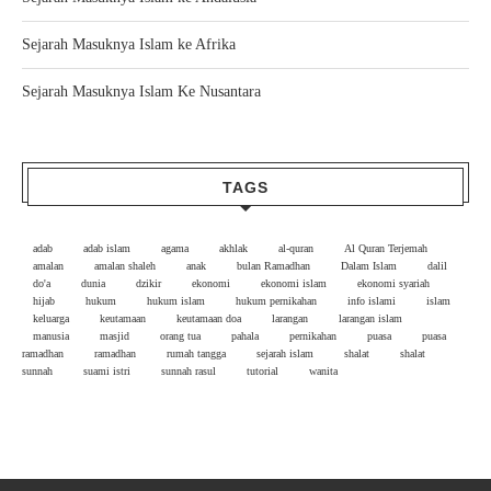
Sejarah Masuknya Islam ke Afrika
Sejarah Masuknya Islam Ke Nusantara
TAGS
adab
adab islam
agama
akhlak
al-quran
Al Quran Terjemah
amalan
amalan shaleh
anak
bulan Ramadhan
Dalam Islam
dalil
do'a
dunia
dzikir
ekonomi
ekonomi islam
ekonomi syariah
hijab
hukum
hukum islam
hukum pernikahan
info islami
islam
keluarga
keutamaan
keutamaan doa
larangan
larangan islam
manusia
masjid
orang tua
pahala
pernikahan
puasa
puasa
ramadhan
ramadhan
rumah tangga
sejarah islam
shalat
shalat
sunnah
suami istri
sunnah rasul
tutorial
wanita