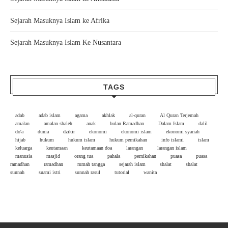
Sejarah Masuknya Islam ke Afrika
Sejarah Masuknya Islam Ke Nusantara
TAGS
adab
adab islam
agama
akhlak
al-quran
Al Quran Terjemah
amalan
amalan shaleh
anak
bulan Ramadhan
Dalam Islam
dalil
do'a
dunia
dzikir
ekonomi
ekonomi islam
ekonomi syariah
hijab
hukum
hukum islam
hukum pernikahan
info islami
islam
keluarga
keutamaan
keutamaan doa
larangan
larangan islam
manusia
masjid
orang tua
pahala
pernikahan
puasa
puasa
ramadhan
ramadhan
rumah tangga
sejarah islam
shalat
shalat
sunnah
suami istri
sunnah rasul
tutorial
wanita