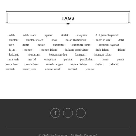
TAGS
adab
adab islam
agama
akhlak
al-quran
Al Quran Terjemah
amalan
amalan shaleh
anak
bulan Ramadhan
Dalam Islam
dalil
do'a
dunia
dzikir
ekonomi
ekonomi islam
ekonomi syariah
hijab
hukum
hukum islam
hukum pernikahan
info islami
islam
keluarga
keutamaan
keutamaan doa
larangan
larangan islam
manusia
masjid
orang tua
pahala
pernikahan
puasa
puasa
ramadhan
ramadhan
rumah tangga
sejarah islam
shalat
shalat
sunnah
suami istri
sunnah rasul
tutorial
wanita
© Dalamislam.com - All Right Reserved.