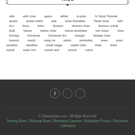
adab
adab islam
agama
akhlak
al-quran
Al Quran Terjemah
amalan
amalan shaleh
anak
bulan Ramadhan
Dalam Islam
dalil
do'a
dunia
dzikir
ekonomi
ekonomi islam
ekonomi syariah
hijab
hukum
hukum islam
hukum pernikahan
info islami
islam
keluarga
keutamaan
keutamaan doa
larangan
larangan islam
manusia
masjid
orang tua
pahala
pernikahan
puasa
puasa
ramadhan
ramadhan
rumah tangga
sejarah islam
shalat
shalat
sunnah
suami istri
sunnah rasul
tutorial
wanita
© Dalamislam.com - All Right Reserved.
Tentang Kami
|
Hubungi Kami
|
Ketentuan Layanan
|
Kebijakan Privasi
|
Disclaimer
|
Adchoices